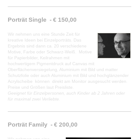
Porträt Single - € 150,00
Wir nehmen uns eine Stunde Zeit für
kreative Ideen bei Einzelporträts. Das
Ergebnis sind dann ca. 20 verschiedene
Motive, Farbe oder Schwarz-Weiß. Motive
für Papierbilder, Keilrahmen mit
hochwertigem Pigmentdruck auf Canvas mit
Oberflächenversiegelung, Aluminium mit Bild und matter
Schutzfolie oder auch Aluminium mit Bild und hochglänzender
Acrylscheibe können direkt am Monitor ausgesucht werden.
Preise und Größen laut Preisliste.
Geeignet für Einzelpersonen, auch Kinder ab 2 Jahren oder
für maximal zwei Verliebte.
Porträt Family - € 200,00
Wir nehmen uns eine