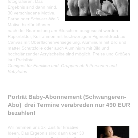
fotografieren. Das
Ergebnis sind dann mind.
30 verschiedene Motive,
Farbe oder Schwarz-Weiß.
Motive hierfür können
nach der Bearbeitung am Bildschirm ausgesucht werden.
Papierbilder, Keilrahmen mit hochwertigem Pigmentdruck auf
Canvas mit Oberflächenversiegelung, Aluminium mit Bild und
matter Schutzfolie oder auch Aluminium mit Bild und
hochglänzender Acrylscheibe sind möglich. Preise und Größen
laut Preisliste.
Geeignet für Familien und Gruppen ab 5 Personen und
Babyfotos.
Porträt Baby-Abonnement (Schwangeren-
Abo) drei Termine verabreden nur 490 EUR
bezahlen!
Wir nehmen uns 3x Zeit für kreative
Ideen. Das Ergebnis sind dann über 30