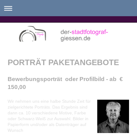
PORTRÄT PAKETANGEBOTE
Bewerbungsporträt oder Profilbild - ab €
150,00
Wir nehmen uns eine halbe Stunde Zeit für
zielgerichtete Porträts. Das Ergebnis sind
dann ca. 10 verschiedene Motive, Farbe
oder Schwarz-Weiß zur Auswahl. Bilder in
Papierform und/oder als Datenträger auf
Wunsch