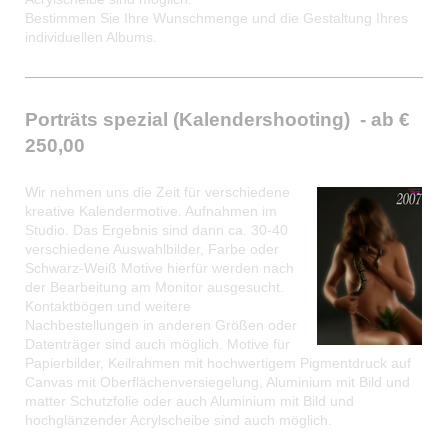
Bestimmen Sie Ihre Wunschmenge und die Gestaltung Ihres
individuellen Albums.
Porträts spezial (Kalendershooting) - ab €
250,00
Wir nehmen uns die Zeit für verschiedene
kreative Kalendermotive. Aufnahmen im
Studio. Das Ergebnis sind dann ca. 30-40
verschiedene Auswahlbilder, Farbe oder
Schwarz-Weiß Motive hierfür werden nach
der Bearbeitung am Monitor ausgesucht.
Kontaktbögen und weitere
Nachbestellungen in anderen Größen oder
Datenträger sind auch möglich. Motive für
Papierbilder, Keilrahmen mit hochwertigem Pigmentdruck auf
Canvas mit Oberflächenversiegelung, Aluminium mit Bild und
matter Schutzfolie oder auch Aluminium mit Bild und
hochglänzender Acrylscheibe sind auch möglich.