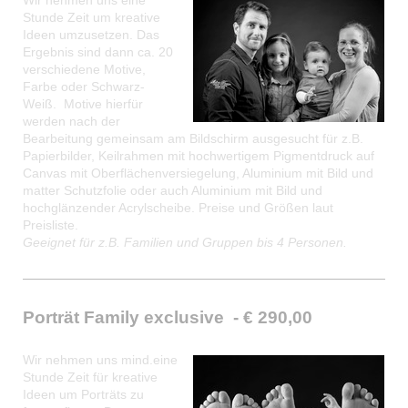
Stunde Zeit um kreative
Ideen umzusetzen. Das
Ergebnis sind dann ca. 20
verschiedene Motive,
Farbe oder Schwarz-
Weiß. Motive hierfür
werden nach der
Bearbeitung gemeinsam am Bildschirm ausgesucht für z.B.
Papierbilder, Keilrahmen mit hochwertigem Pigmentdruck auf
Canvas mit Oberflächenversiegelung, Aluminium mit Bild und
matter Schutzfolie oder auch Aluminium mit Bild und
hochglänzender Acrylscheibe. Preise und Größen laut
Preisliste.
Geeignet für z.B. Familien und Gruppen bis 4 Personen.
Porträt Family exclusive - € 290,00
Wir nehmen uns mind.eine
Stunde Zeit für kreative
Ideen um Porträts zu