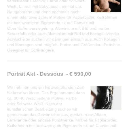
verschiedene Motive, Farbe oder Schwarz-
Weiß. Einmal mit Babybauch, einmal das
Neugeborene und dann nochmals nach
einem oder zwei Jahren! Motive für Papierbilder, Keilrahmen
mit hochwertigem Pigmentdruck auf Canvas mit
Oberflächenversiegelung, Aluminium mit Bild und matter
Schutzfolie oder auch Aluminium mit Bild und hochglänzender
Acrylscheibe suchen wir dann gemeinsam aus. Auch Kollagen
und Montagen sind möglich. Preise und Größen laut Preisliste.
Geeignet für Schwangere.
Porträt Akt - Dessous - € 590,00
Wir nehmen uns ein bis zwei Stunden Zeit
für kreative Ideen. Das Ergebnis sind dann
ca. 30-40 verschiedene Motive, Farbe
oder Schwarz-Weiß. Nach der
künstlerischen Bearbeitung suchen wir
gemeinsam das Gewünschte aus, gestalten ein Album,
Leinwände oder andere Kunstwerke. Motive für Papierbilder,
Keilrahmen mit hochwertigem Pigmentdruck auf Canvas mit