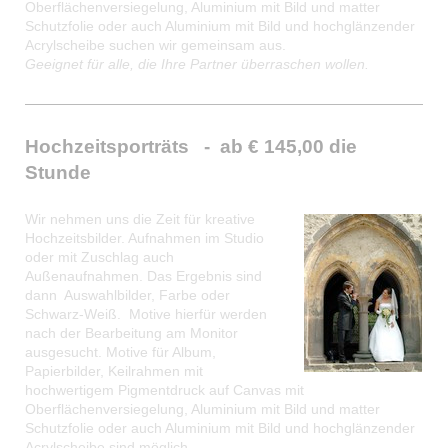
Oberflächenversiegelung, Aluminium mit Bild und matter
Schutzfolie oder auch Aluminium mit Bild und hochglänzender
Acrylscheibe suchen wir gemeinsam aus.
Geeignet für alle, die Ihre Partner überraschen wollen.
Hochzeitsporträts - ab € 145,00 die
Stunde
Wir nehmen uns die Zeit für kreative
Hochzeitsbilder. Aufnahmen im Studio
oder mit Zuschlag auch
Außenaufnahmen. Das Ergebnis sind
dann Auswahlbilder, Farbe oder
Schwarz-Weiß. Motive hierfür werden
nach der Bearbeitung am Monitor
ausgesucht. Motive für Album,
Papierbilder, Keilrahmen mit
hochwertigem Pigmentdruck auf Canvas mit
Oberflächenversiegelung, Aluminium mit Bild und matter
Schutzfolie oder auch Aluminium mit Bild und hochglänzender
Acrylscheibe sind möglich.