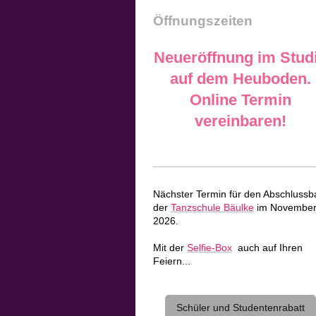
Öffnungszeiten
Neueröffnung im Stud
auf dem Heuboden.
Online Termin
vereinbaren!
Nächster Termin für den Abschlussba
der
Tanzschule Bäulke
im Novembe
2026.
Mit der
Selfie-Box
auch auf Ihren
Feiern...
Schüler und Studentenrabatt