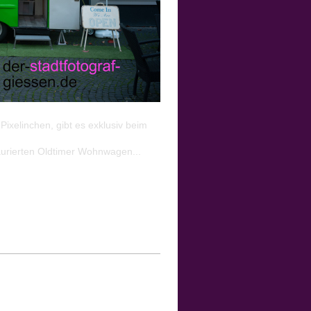
xelinchen, gibt es exklusiv beim
taurierten Oldtimer Wohnwagen...