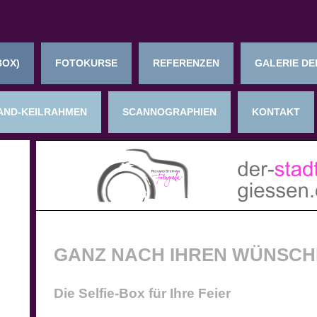
BOX)
FOTOKURSE
REFERENZEN
GALERIE DE
AND-KEILRAHMEN
SCANNOGRAPHIEN
KONTAKT
GANZ NACH IHREN WÜNSCH
Die Selfie-Box für Ihre Feier