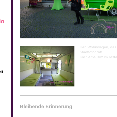
io
Den Wohnwagen, das Pi
Stadtfotograf!
Die Selfie-Box im res
ll
r
Bleibende Erinnerung